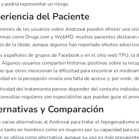
y podría representar un riesgo.
eriencia del Paciente
niones de los usuarios sobre Androxal pueden ofrecer una visión
ormas como Drugs.com y WebMD, muchos pacientes destacan mej
o de la libido, aunque algunos han reportado efectos adversos 
s españoles de grupos de Facebook y en el sitio web TPU, la d
. Algunos usuarios comparten historias positivas sobre la recu
s que otros mencionan la dificultad para encontrar el medicam
lidad en la percepción revela una falta de acceso y, por ende, d
tividad del tratamiento parece depender del contexto individua
consultas regulares con especialistas que puedan guiar el proce
ernativas y Comparación
 varias alternativas al Androxal para tratar el hipogonadismo
ado tanto en hombres como en mujeres por su capacidad para es
n se utiliza como alternativa, aunque su uso es más prevalente