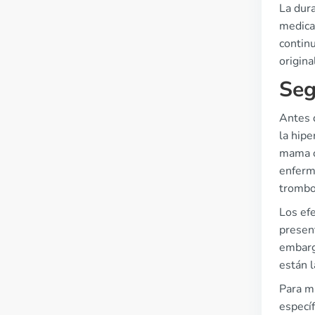
La dura
medica
contin
origina
Seg
Antes d
la hip
mama o 
enferme
trombo
Los ef
presen
embarg
están l
Para m
especí