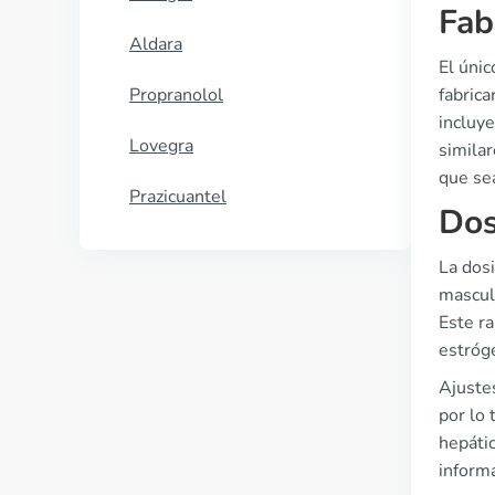
Fab
Aldara
El únic
Propranolol
fabric
incluye
Lovegra
simila
que sea
Prazicuantel
Dos
La dosi
masculi
Este r
estróg
Ajustes
por lo
hepátic
inform