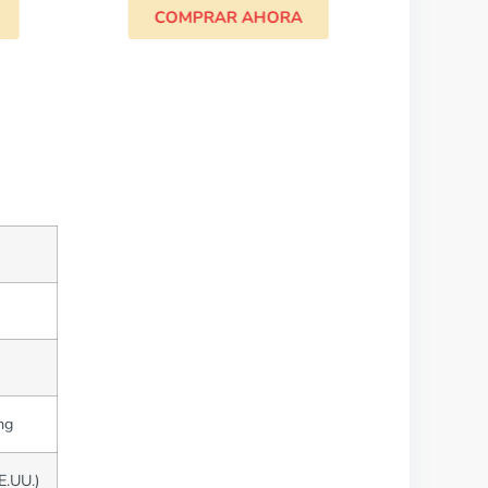
COMPRAR AHORA
mg
E.UU.)