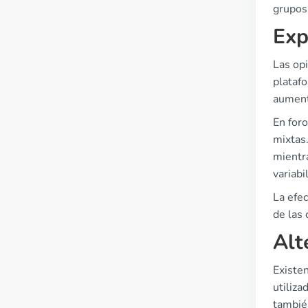
grupos 
Exp
Las opi
plataf
aument
En foro
mixtas
mientra
variabi
La efec
de las 
Alt
Existen
utiliz
tambié