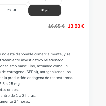
20 pill
10 pill
16,65
€
13,88
€
 no está disponible comercialmente, y se
tratamiento investigativo relacionado.
pogonadismo masculino, actuando como un
s de estrógeno (SERM), antagonizando los
ar la producción endógena de testosterona.
2.5 a 25 mg.
tas orales.
entro de 1 a 2 horas.
damente 24 horas.