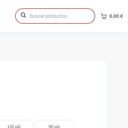
Búsqueda
de
0,00
€
productos
120 pill
90 pill