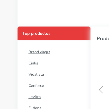
Top productos
Produ
Brand viagra
Cialis
Vidalista
Cenforce
Levitra
Viagra with dapoxetine
Fildena