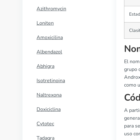
Azithromycin
Estad
Loniten
Clasi
Amoxicilina
Nom
Albendazol
El nom
Abhigra
grupo 
Androx
Isotretinoina
como u
Cód
Naltrexona
Doxiciclina
A parti
genera
Cytotec
para se
uso co
Tadagra