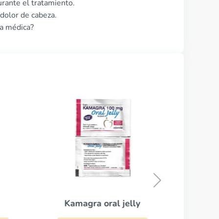
rante el tratamiento.
dolor de cabeza.
ta médica?
Viag
CO
Kamagra oral jelly