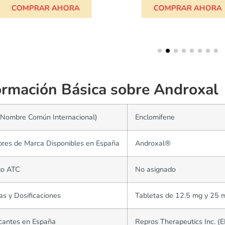
COMPRAR AHORA
COMPRAR AHORA
ormación Básica sobre Androxal
(Nombre Común Internacional)
Enclomifene
res de Marca Disponibles en España
Androxal®
go ATC
No asignado
s y Dosificaciones
Tabletas de 12.5 mg y 25 
cantes en España
Repros Therapeutics Inc. (E