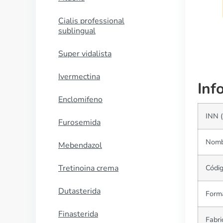
COMPRAR AHORA
Cialis professional
sublingual
Super vidalista
Ivermectina
Inf
Enclomifeno
INN 
Furosemida
Nomb
Mebendazol
Tretinoina crema
Códi
Dutasterida
Forma
Finasterida
Fabri