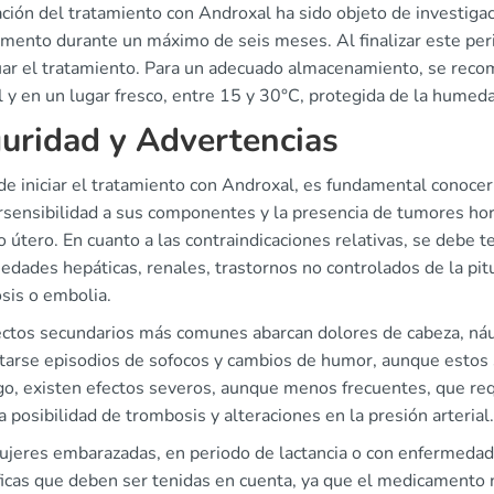
ción del tratamiento con Androxal ha sido objeto de investigaci
mento durante un máximo de seis meses. Al finalizar este peri
uar el tratamiento. Para un adecuado almacenamiento, se rec
l y en un lugar fresco, entre 15 y 30°C, protegida de la humed
uridad y Advertencias
e iniciar el tratamiento con Androxal, es fundamental conocer
ersensibilidad a sus componentes y la presencia de tumores h
útero. En cuanto a las contraindicaciones relativas, se debe t
dades hepáticas, renales, trastornos no controlados de la pitui
sis o embolia.
ectos secundarios más comunes abarcan dolores de cabeza, náu
tarse episodios de sofocos y cambios de humor, aunque estos 
o, existen efectos severos, aunque menos frecuentes, que req
a posibilidad de trombosis y alteraciones en la presión arterial.
ujeres embarazadas, en periodo de lactancia o con enfermedade
ficas que deben ser tenidas en cuenta, ya que el medicamento