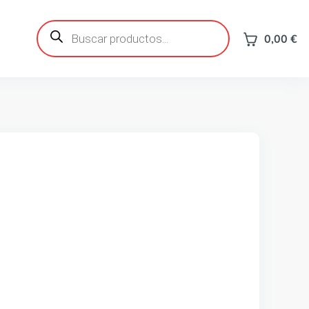
Búsqueda
de
0,00
€
productos