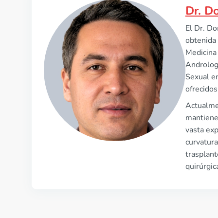
Dr. D
El Dr. Do
obtenida 
Medicina 
Andrologí
Sexual e
ofrecidos
Actualmen
mantiene 
vasta exp
curvatura
trasplant
quirúrgi