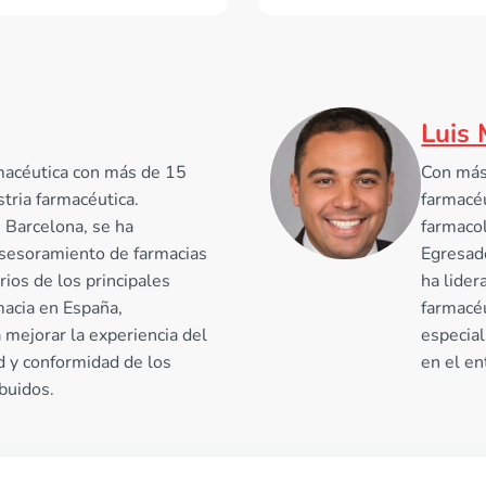
Luis 
macéutica con más de 15
Con más 
stria farmacéutica.
farmacéu
 Barcelona, se ha
farmacol
 asesoramiento de farmacias
Egresad
rios de los principales
ha lider
macia en España,
farmacéu
 mejorar la experiencia del
especial
d y conformidad de los
en el en
buidos.