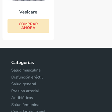
Vesicare
COMPRAR
AHORA
Categorías
Salud masculina
Disfunción eréctil
Salud general
Presión arterial
Antibióticos
Salud femenina
Cuidados de la piel