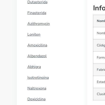
Dutasterida
Inf
Finasterida
Nomb
Azithromycin
Nombr
Loniten
Amoxicilina
Códi
Albendazol
Forma
Abhigra
Fabri
Isotretinoina
Estad
Naltrexona
Clasi
Doxiciclina