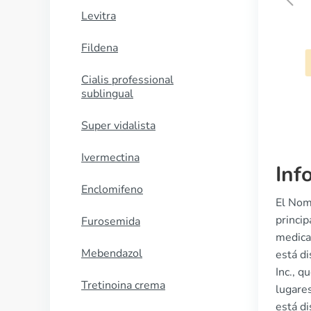
Levitra
Claversal
Fildena
COMPRAR AHORA
Cialis professional
sublingual
Super vidalista
Ivermectina
Inf
Enclomifeno
El Nom
princi
Furosemida
medicam
Mebendazol
está d
Inc., q
Tretinoina crema
lugare
está di