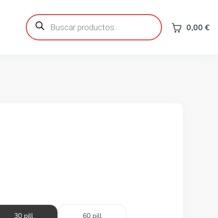
Búsqueda
de
0,00
€
productos
30 pill
60 pill