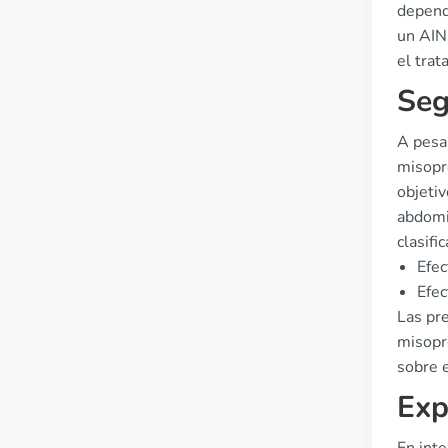
depende
un AIN
el trat
Seg
A pesar
misopro
objetiv
abdomi
clasifi
Efec
Efec
Las pr
misopr
sobre e
Exp