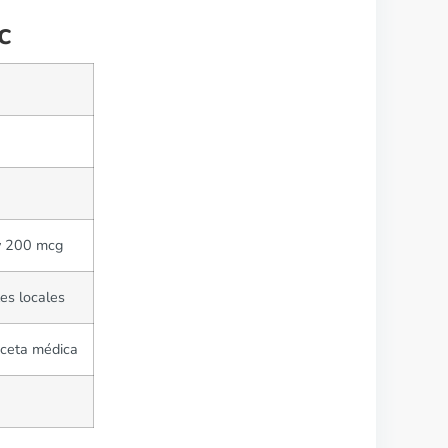
c
y 200 mcg
tes locales
eceta médica