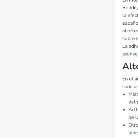
En int
Reddit,
la efec
español
aborto
sobre 
La adhe
aconse
Alt
En el 
conside
Miso
del 
Arth
de l
Otro
gine