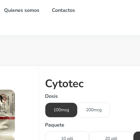
Quienes somos
Contactos
Cytotec
Dosis
100mcg
200mcg
Paquete
10 pill
20 pill