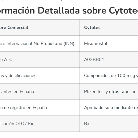
ormación Detallada sobre Cytote
re Comercial
Cytotec
e Internacional No Propietario (INN)
Misoprostol
go ATC
A02BB01
s y dosificaciones
Comprimidos de 100 mcg 
cantes en España
Pfizer, Inc. y otros fabrican
o de registro en España
Aprobado solo mediante r
ficación OTC / Rx
Rx