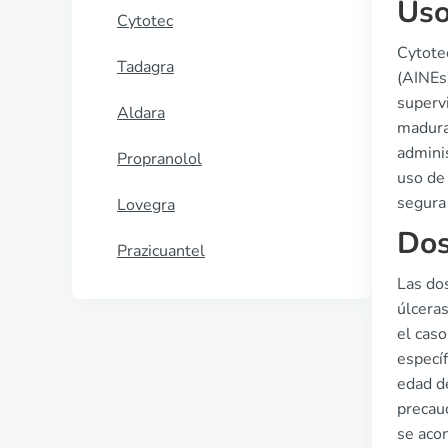
Uso
Cytotec
Cytotec
Tadagra
(AINEs
supervi
Aldara
madura
adminis
Propranolol
uso de
segura 
Lovegra
Dos
Prazicuantel
Las dos
úlceras
el cas
específ
edad de
precau
se acon