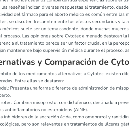
ernet, muchos usuarios comparten sus experiencias sobre el u
 las reseñas indican diversas respuestas al tratamiento, desde
tividad del fármaco para el aborto médico es común entre las m
es, se discuten frecuentemente los efectos secundarios y la a
s médicos suele ser un tema candente, donde muchas mujeres
el proceso. Las opiniones sobre Cytotec a menudo destacan la i
rencia al tratamiento parece ser un factor crucial en la percep
jan mantenerse bajo supervisión médica durante el proceso, a
ernativas y Comparación de Cyto
ámbito de los medicamentos alternativos a Cytotec, existen di
radas. Entre ellas se destacan:
del: Presenta una forma diferente de administración de misop
parto.
rotec: Combina misoprostol con diclofenaco, destinado a preve
os antiinflamatorios no esteroideos (AINE).
s inhibidores de la secreción ácida, como omeprazol y ranitidi
cológicas, pero son relevantes en tratamientos de úlceras gást