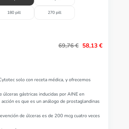
180 pill
270 pill
69,76
€
58,13
€
Cytotec solo con receta médica, y ofrecemos
de úlceras gástricas inducidas por AINE en
 acción es que es un análogo de prostaglandinas
prevención de úlceras es de 200 mcg cuatro veces