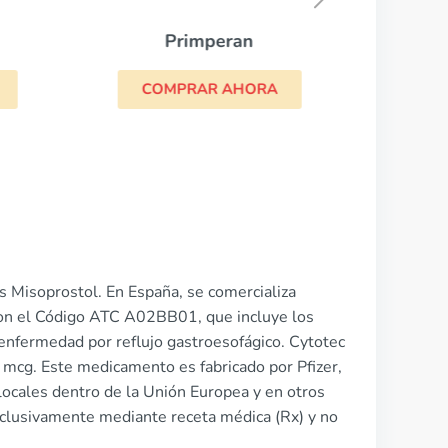
CO
Primperan
COMPRAR AHORA
 Misoprostol. En España, se comercializa
 con el Código ATC A02BB01, que incluye los
 enfermedad por reflujo gastroesofágico. Cytotec
mcg. Este medicamento es fabricado por Pfizer,
s locales dentro de la Unión Europea y en otros
xclusivamente mediante receta médica (Rx) y no