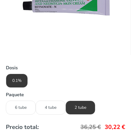
Dosis
0.1%
Paquete
6 tube
4 tube
2 tube
Precio total:
36,25
€
30,22
€