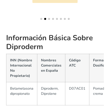
Información Básica Sobre
Diproderm
INN (Nombre
Nombres
Código
Formas y
Internacional
Comerciales
ATC
Dosificaci
No
en España
Propietario)
Betametasona
Diproderm,
D07AC01
Pomada y
dipropionato
Diprolene
crema 0.