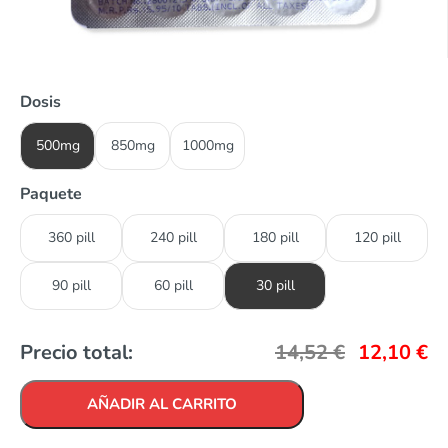
Dosis
500mg
850mg
1000mg
Paquete
360 pill
240 pill
180 pill
120 pill
90 pill
60 pill
30 pill
Precio total:
14,52
€
12,10
€
AÑADIR AL CARRITO