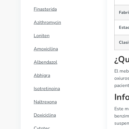
Finasterida
Fabr
Azithromycin
Esta
Loniten
Clasi
Amoxicilina
¿Qu
Albendazol
El mebe
Abhigra
oxiuros
pacien
Isotretinoina
Inf
Naltrexona
Este m
Doxiciclina
benzimi
suspen
Cytotec