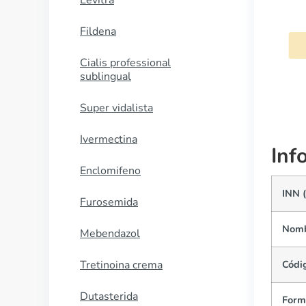
Levitra
Biltricide
Fildena
COMPRAR AHORA
Cialis professional
sublingual
Super vidalista
Ivermectina
Inf
Enclomifeno
INN 
Furosemida
Nomb
Mebendazol
Tretinoina crema
Códi
Dutasterida
Form