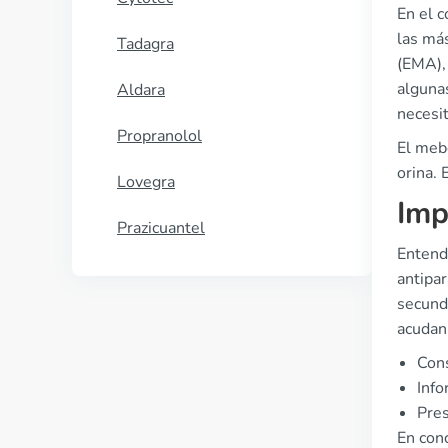
En el 
las má
Tadagra
(EMA), 
algunas
Aldara
necesi
Propranolol
El mebe
orina. 
Lovegra
Imp
Prazicuantel
Entende
antipar
secund
acudan 
Cons
Inf
Pres
En conc