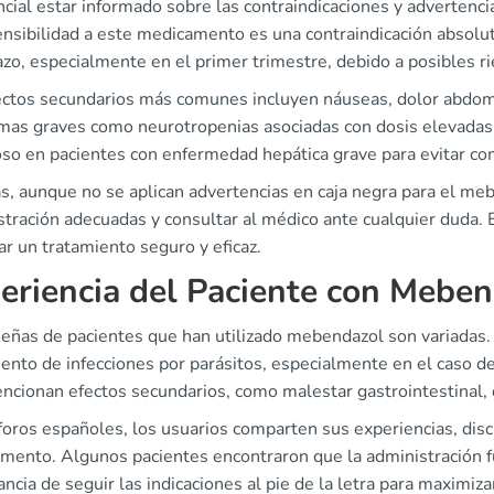
cial estar informado sobre las contraindicaciones y advertenc
ensibilidad a este medicamento es una contraindicación absol
o, especialmente en el primer trimestre, debido a posibles rie
ectos secundarios más comunes incluyen náuseas, dolor abdomin
as graves como neurotropenias asociadas con dosis elevadas. P
oso en pacientes con enfermedad hepática grave para evitar com
 aunque no se aplican advertencias en caja negra para el mebe
stración adecuadas y consultar al médico ante cualquier duda. 
r un tratamiento seguro y eficaz.
eriencia del Paciente con Mebe
señas de pacientes que han utilizado mebendazol son variadas.
iento de infecciones por parásitos, especialmente en el caso 
ncionan efectos secundarios, como malestar gastrointestinal, 
foros españoles, los usuarios comparten sus experiencias, discu
mento. Algunos pacientes encontraron que la administración fu
ncia de seguir las indicaciones al pie de la letra para maximiza