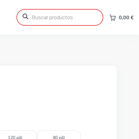
Búsqueda
de
0,00
€
productos
120 pill
90 pill