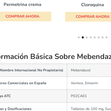
Permetrina crema
Cloroquina
COMPRAR AHORA
COMPRAR AHORA
ormación Básica Sobre Mebenda
(Nombre Internacional No Propietario)
Mebendazol
res Comerciales en España
Vermox, Emverm
go ATC
P02CA01
as y Dosificaciones
Tabletas de 100 mg, Su