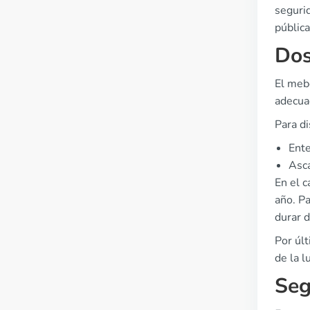
segurid
pública
Dos
El mebe
adecuad
Para di
Ente
Asca
En el 
año. Pa
durar d
Por úl
de la l
Seg