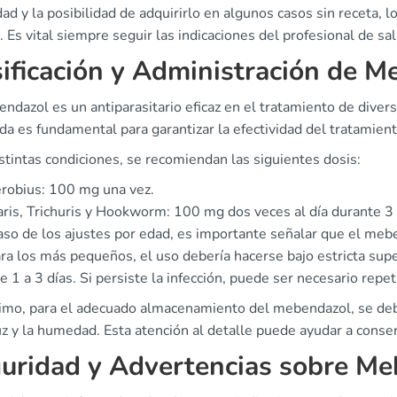
ad y la posibilidad de adquirirlo en algunos casos sin receta, l
. Es vital siempre seguir las indicaciones del profesional de s
ificación y Administración de M
ndazol es un antiparasitario eficaz en el tratamiento de divers
a es fundamental para garantizar la efectividad del tratamient
stintas condiciones, se recomiendan las siguientes dosis:
robius: 100 mg una vez.
ris, Trichuris y Hookworm: 100 mg dos veces al día durante 3 
caso de los ajustes por edad, es importante señalar que el m
ra los más pequeños, el uso debería hacerse bajo estricta supe
e 1 a 3 días. Si persiste la infección, puede ser necesario repeti
timo, para el adecuado almacenamiento del mebendazol, se de
uz y la humedad. Esta atención al detalle puede ayudar a conser
uridad y Advertencias sobre M