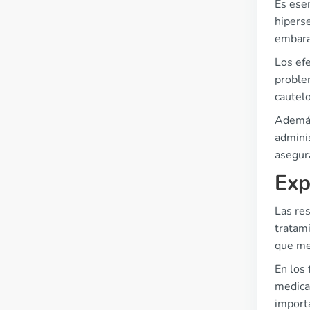
Es esen
hipers
embaraz
Los ef
problem
cautel
Además,
admini
asegura
Exp
Las re
tratam
que me
En los 
medica
importa