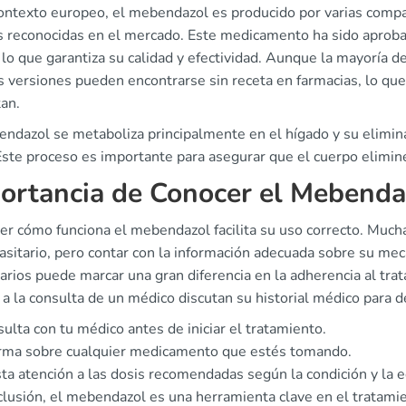
contexto europeo, el mebendazol es producido por varias compa
s reconocidas en el mercado. Este medicamento ha sido aprob
lo que garantiza su calidad y efectividad. Aunque la mayoría d
 versiones pueden encontrarse sin receta en farmacias, lo que 
tan.
ndazol se metaboliza principalmente en el hígado y su eliminac
Este proceso es importante para asegurar que el cuerpo elimin
ortancia de Conocer el Mebenda
r cómo funciona el mebendazol facilita su uso correcto. Mucha
asitario, pero contar con la información adecuada sobre su mec
arios puede marcar una gran diferencia en la adherencia al t
a la consulta de un médico discutan su historial médico para d
ulta con tu médico antes de iniciar el tratamiento.
orma sobre cualquier medicamento que estés tomando.
ta atención a las dosis recomendadas según la condición y la e
lusión, el mebendazol es una herramienta clave en el tratamien