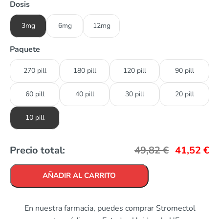
Dosis
3mg
6mg
12mg
Paquete
270 pill
180 pill
120 pill
90 pill
60 pill
40 pill
30 pill
20 pill
10 pill
Precio total:
49,82
€
41,52
€
AÑADIR AL CARRITO
En nuestra farmacia, puedes comprar Stromectol