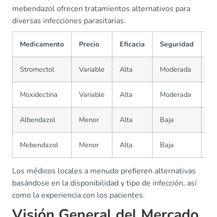
mebendazol ofrecen tratamientos alternativos para
diversas infecciones parasitarias.
Medicamento
Precio
Eficacia
Seguridad
Di
Stromectol
Variable
Alta
Moderada
Pr
Moxidectina
Variable
Alta
Moderada
Pr
Albendazol
Menor
Alta
Baja
O
Mebendazol
Menor
Alta
Baja
O
Los médicos locales a menudo prefieren alternativas
basándose en la disponibilidad y tipo de infección, así
como la experiencia con los pacientes.
Visión General del Mercado