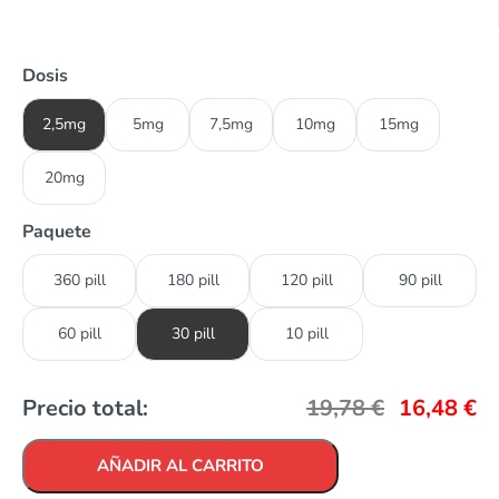
Dosis
2,5mg
5mg
7,5mg
10mg
15mg
20mg
Paquete
360 pill
180 pill
120 pill
90 pill
60 pill
30 pill
10 pill
Precio total:
19,78
€
16,48
€
AÑADIR AL CARRITO