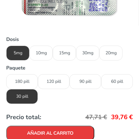
Dosis
5mg
10mg
15mg
30mg
20mg
Paquete
180 pill
120 pill
90 pill
60 pill
30 pill
Precio total:
47,71
€
39,76
€
AÑADIR AL CARRITO