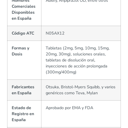
Nombres
Abilify, Aripiprazol OD, entre otros
Comerciales
Disponibles
en España
Código ATC
N05AX12
Formas y
Tabletas (2mg, 5mg, 10mg, 15mg,
Dosis
20mg, 30mg), soluciones orales,
tabletas de disolución oral,
inyecciones de acción prolongada
(300mg/400mg)
Fabricantes
Otsuka, Bristol-Myers Squibb, y varios
en España
genéricos como Teva, Mylan
Estado de
Aprobado por EMA y FDA
Registro en
España