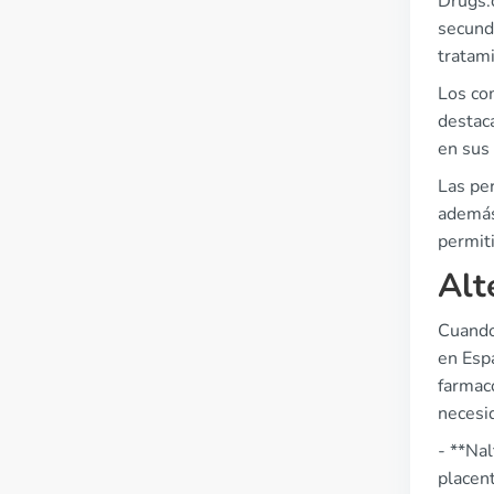
Drugs.
secund
tratam
Los co
destac
en sus
Las per
además
permiti
Alt
Cuando 
en Esp
farmaco
necesi
- **Na
placen