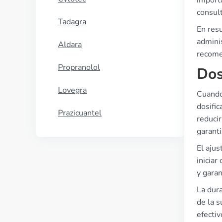
importa
consult
Tadagra
En resu
admini
Aldara
recome
Propranolol
Dos
Lovegra
Cuando 
dosific
Prazicuantel
reduci
garant
El ajus
iniciar
y garan
La dur
de la 
efectiv