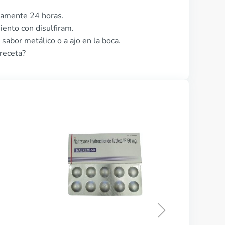
damente 24 horas.
ento con disulfiram.
sabor metálico o a ajo en la boca.
 receta?
Campral
COMPRAR AHORA