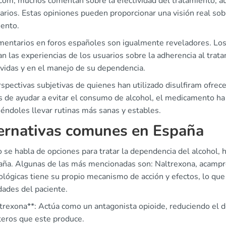
com, muchos comentan sobre la efectividad del tratamiento, 
arios. Estas opiniones pueden proporcionar una visión real sob
iento.
mentarios en foros españoles son igualmente reveladores. Los
an las experiencias de los usuarios sobre la adherencia al tra
 vidas y en el manejo de su dependencia.
spectivas subjetivas de quienes han utilizado disulfiram ofrec
 de ayudar a evitar el consumo de alcohol, el medicamento ha 
éndoles llevar rutinas más sanas y estables.
ernativas comunes en España
se habla de opciones para tratar la dependencia del alcohol, h
aña. Algunas de las más mencionadas son: Naltrexona, acampro
lógicas tiene su propio mecanismo de acción y efectos, lo que 
dades del paciente.
ltrexona**: Actúa como un antagonista opioide, reduciendo el d
teros que este produce.