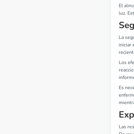
El alm
luz. Es
Seg
La segu
iniciar
recient
Los ef
reaccio
inform
Es nec
enferm
mientr
Exp
Las re