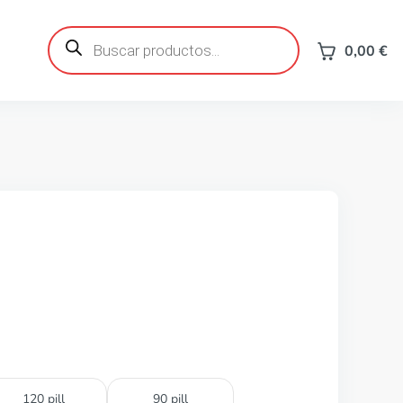
Búsqueda
de
0,00
€
productos
120 pill
90 pill