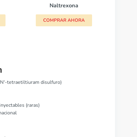
RA
m
N'-tetraetiltiuram disulfuro)
nyectables (raras)
nacional