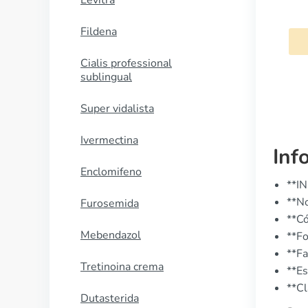
Levitra
Antabus
Fildena
COMPRAR AHORA
Cialis professional
sublingual
Super vidalista
Ivermectina
Inf
Enclomifeno
**IN
**N
Furosemida
**C
Mebendazol
**Fo
**Fa
Tretinoina crema
**Es
**Cl
Dutasterida