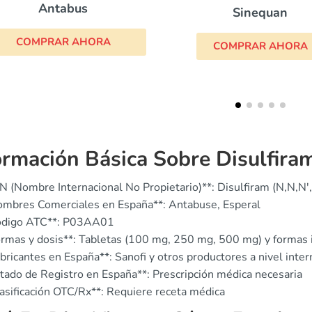
Sinequan
Naltrexona
COMPRAR AHORA
COMPRAR AHO
ormación Básica Sobre Disulfira
N (Nombre Internacional No Propietario)**: Disulfiram (N,N,N',
ombres Comerciales en España**: Antabuse, Esperal
ódigo ATC**: P03AA01
rmas y dosis**: Tabletas (100 mg, 250 mg, 500 mg) y formas i
bricantes en España**: Sanofi y otros productores a nivel inter
tado de Registro en España**: Prescripción médica necesaria
asificación OTC/Rx**: Requiere receta médica