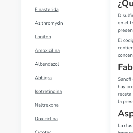
¿Qu
Finasterida
Disulf
en el 
Azithromycin
presen
Loniten
El cód
contien
Amoxicilina
concen
Albendazol
Fab
Abhigra
Sanofi 
hay pr
Isotretinoina
receta 
la pres
Naltrexona
Asp
Doxiciclina
La clas
Cytotec