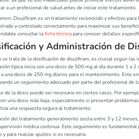
nte, ya que su uso inadecuado puede provocar efectos adversos
ar a un profesional de salud antes de iniciar este tratamiento.
men, Disulfiram es un tratamiento reconocido y efectivo para 
strado y controlado correctamente para maximizar sus benefici
ndable consultar la
ficha técnica
para conocer detalles específi
ificación y Administración de Di
se trata de la dosificación de disulfiram, es crucial seguir las i
ación típica inicia con una dosis de 500 mg al día durante 1 a
r a una dosis de 250 mg diarios para el mantenimiento. Este en
izando un seguimiento adecuado por parte del profesional de la
te de la dosis puede ser necesario en ciertos casos. Por ejemp
 con una dosis más baja, especialmente si presentan problemas
tiza una respuesta segura al tratamiento.
ación del tratamiento generalmente oscila entre 3 y 12 meses,
supervisión médica continua. Este seguimiento es fundamental 
o y para realizar ajustes si es necesario.