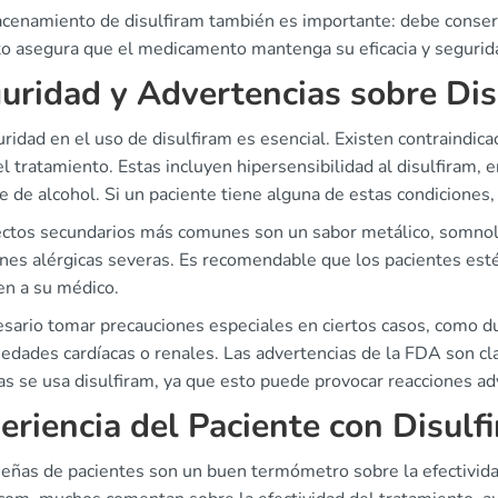
acenamiento de disulfiram también es importante: debe conser
to asegura que el medicamento mantenga su eficacia y segurida
uridad y Advertencias sobre Dis
ridad en el uso de disulfiram es esencial. Existen contraindi
 el tratamiento. Estas incluyen hipersensibilidad al disulfira
e de alcohol. Si un paciente tiene alguna de estas condiciones,
ectos secundarios más comunes son un sabor metálico, somnolen
nes alérgicas severas. Es recomendable que los pacientes esté
en a su médico.
esario tomar precauciones especiales en ciertos casos, como d
edades cardíacas o renales. Las advertencias de la FDA son cl
as se usa disulfiram, ya que esto puede provocar reacciones ad
eriencia del Paciente con Disulf
señas de pacientes son un buen termómetro sobre la efectivida