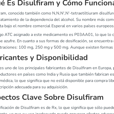
é Es Disulfiram y Cómo Funcion
iram, conocido también como N,N,N',N'-tetraetiltiuram disulfu
tratamiento de la dependencia del alcohol. Su nombre más co
ta bajo el nombre comercial Esperal en varios países europeos
igo ATC asignado a este medicamento es P03AA01, lo que lo ca
e azufre. En cuanto a sus formas de dosificación, se encuentr
traciones: 100 mg, 250 mg y 500 mg. Aunque existen formas in
ricantes y Disponibilidad
es uno de los principales fabricantes de Disulfiram en Europa,
oductores en países como India y Rusia que también fabrican e
médica, lo que significa que no está disponible para compra li
cripción adecuada para su adquisición.
ectos Clave Sobre Disulfiram
ificación de Disulfiram es de Rx, lo que significa que sólo pued