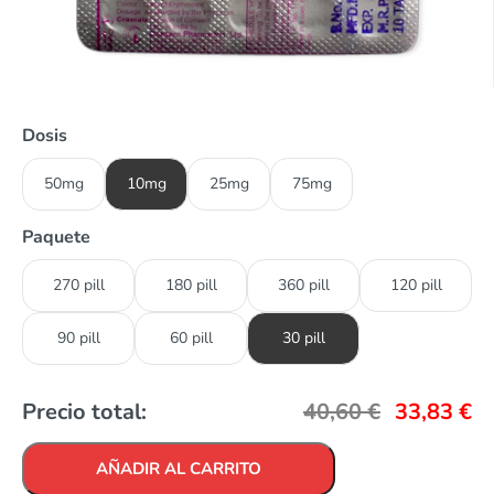
Dosis
50mg
10mg
25mg
75mg
Paquete
270 pill
180 pill
360 pill
120 pill
90 pill
60 pill
30 pill
Precio total:
40,60
€
33,83
€
AÑADIR AL CARRITO