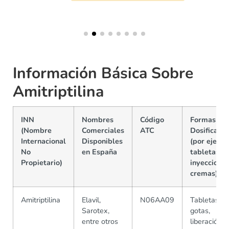
Información Básica Sobre
Amitriptilina
INN
Nombres
Código
Formas y
(Nombre
Comerciales
ATC
Dosificacio
Internacional
Disponibles
(por ejemp
No
en España
tabletas,
Propietario)
inyecciones
cremas)
Amitriptilina
Elavil,
N06AA09
Tabletas,
Sarotex,
gotas,
entre otros
liberación