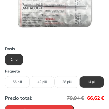
Dosis
1mg
Paquete
56 pill
42 pill
28 pill
14 pill
Precio total:
79,94
€
66,62
€