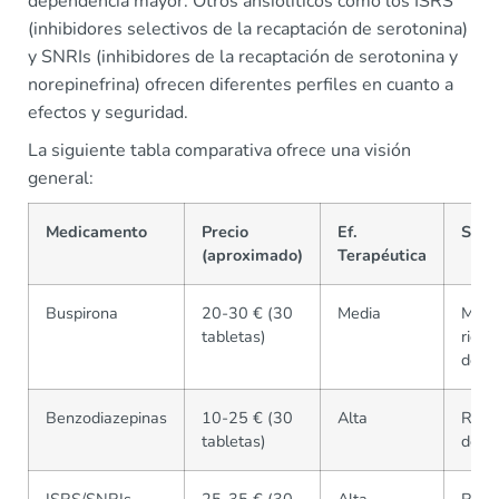
dependencia mayor. Otros ansiolíticos como los ISRS
(inhibidores selectivos de la recaptación de serotonina)
y SNRIs (inhibidores de la recaptación de serotonina y
norepinefrina) ofrecen diferentes perfiles en cuanto a
efectos y seguridad.
La siguiente tabla comparativa ofrece una visión
general:
Medicamento
Precio
Ef.
Segu
(aproximado)
Terapéutica
Buspirona
20-30 € (30
Media
Meno
tabletas)
riesg
depe
Benzodiazepinas
10-25 € (30
Alta
Ries
tabletas)
depe