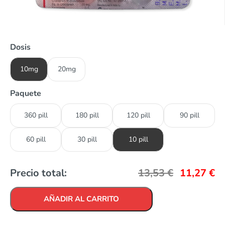
Dosis
10mg
20mg
Paquete
360 pill
180 pill
120 pill
90 pill
60 pill
30 pill
10 pill
Precio total:
13,53
€
11,27
€
AÑADIR AL CARRITO