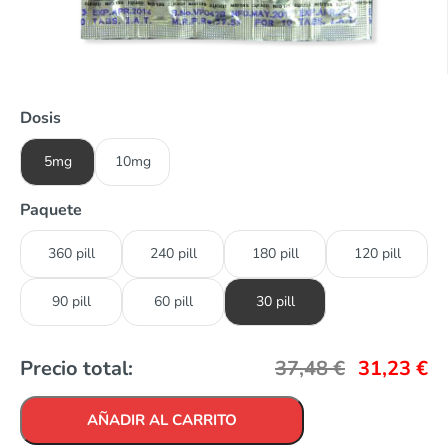
Dosis
5mg
10mg
Paquete
360 pill
240 pill
180 pill
120 pill
90 pill
60 pill
30 pill
Precio total:
37,48
€
31,23
€
AÑADIR AL CARRITO