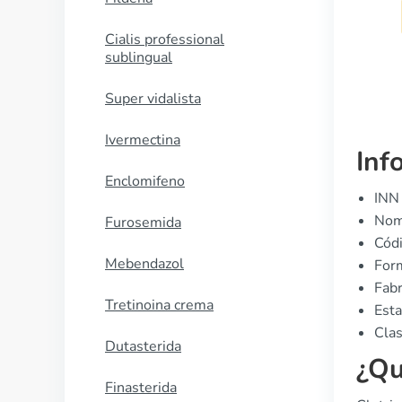
COMPRAR AHORA
Cialis professional
sublingual
Super vidalista
Ivermectina
Inf
Enclomifeno
INN 
Nomb
Furosemida
Cód
Mebendazol
Form
Fabr
Tretinoina crema
Esta
Clas
Dutasterida
¿Qu
Finasterida