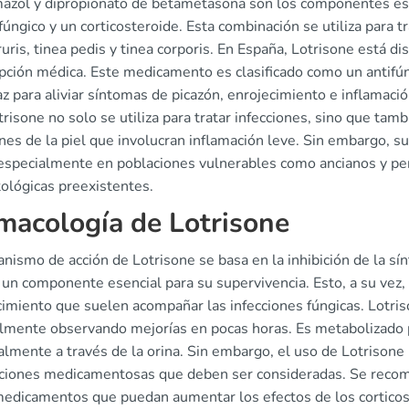
mazol y dipropionato de betametasona son los componentes es
fúngico y un corticosteroide. Esta combinación se utiliza para tr
ruris, tinea pedis y tinea corporis. En España, Lotrisone está d
pción médica. Este medicamento es clasificado como un antifún
az para aliviar síntomas de picazón, enrojecimiento e inflama
risone no solo se utiliza para tratar infecciones, sino que tam
nes de la piel que involucran inflamación leve. Sin embargo, s
 especialmente en poblaciones vulnerables como ancianos y pe
ológicas preexistentes.
macología de Lotrisone
nismo de acción de Lotrisone se basa en la inhibición de la sí
un componente esencial para su supervivencia. Esto, a su vez, a
cimiento que suelen acompañar las infecciones fúngicas. Lotri
lmente observando mejorías en pocas horas. Es metabolizado p
almente a través de la orina. Sin embargo, el uso de Lotrisone
cciones medicamentosas que deben ser consideradas. Se recomi
medicamentos que puedan aumentar los efectos de los corticos