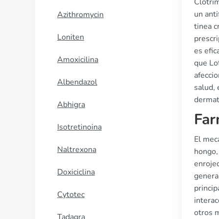
Clotri
un anti
Azithromycin
tinea c
Loniten
prescri
es efic
Amoxicilina
que Lot
afeccio
Albendazol
salud,
dermat
Abhigra
Far
Isotretinoina
El meca
Naltrexona
hongo, 
enroje
Doxiciclina
genera
princip
Cytotec
intera
otros 
Tadagra