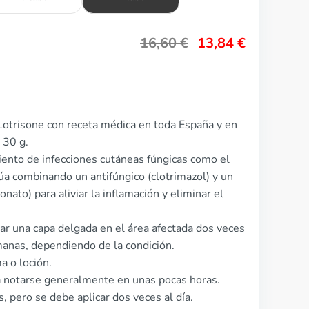
16,60
€
13,84
€
Lotrisone con receta médica en toda España y en
 30 g.
miento de infecciones cutáneas fúngicas como el
ctúa combinando un antifúngico (clotrimazol) y un
nato) para aliviar la inflamación y eliminar el
car una capa delgada en el área afectada dos veces
manas, dependiendo de la condición.
a o loción.
 notarse generalmente en unas pocas horas.
, pero se debe aplicar dos veces al día.