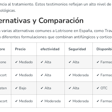
cia al tratamiento. Estos testimonios reflejan un alto nivel de
ológicas.
ernativas y Comparación
n varias alternativas comunes a Lotrisone en España, como Tra
n diferentes formulaciones que combinan antifúngicos y cortico
bre
Precio
efectividad
Seguridad
Disponib
sone
✔ Mediado
✔ Alta
✔ Alta
✔ Farmac
cort
✔ Mediado
✔ Alta
✔ Moderada
✔ Farmac
sten
✔ Bajo
✔ Alta
✔ Alta
✔ OTC
acort
✔ Mediado
✔ Moderada
✔ Moderada
✔ Farmac