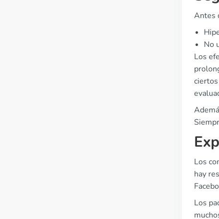
Antes d
Hipe
No u
Los efe
prolong
cierto
evalua
Además
Siempr
Exp
Los co
hay re
Facebo
Los pac
muchos