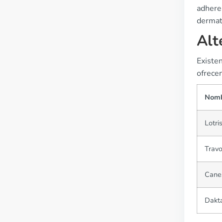
adheren
dermat
Alt
Existe
ofrece
Nom
Lotri
Travo
Cane
Dakt