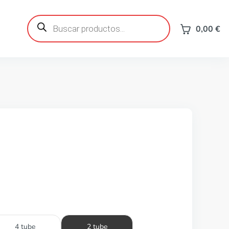
Búsqueda
de
0,00
€
productos
4 tube
2 tube