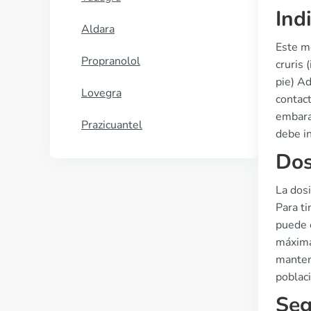
Ind
Aldara
Este m
Propranolol
cruris 
pie) A
Lovegra
contac
embara
Prazicuantel
debe in
Dos
La dosi
Para ti
puede 
máxima
manteni
poblaci
Seg