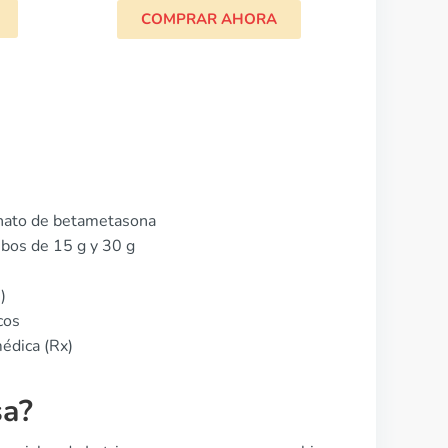
RA
onato de betametasona
ubos de 15 g y 30 g
)
cos
édica (Rx)
sa?