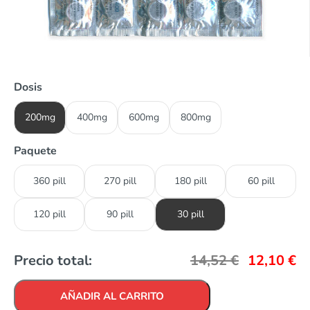
Dosis
200mg
400mg
600mg
800mg
Paquete
360 pill
270 pill
180 pill
60 pill
120 pill
90 pill
30 pill
Precio total:
14,52
€
12,10
€
AÑADIR AL CARRITO