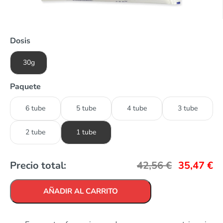
Dosis
30g
Paquete
6 tube
5 tube
4 tube
3 tube
2 tube
1 tube
Precio total:
42,56
€
35,47
€
AÑADIR AL CARRITO