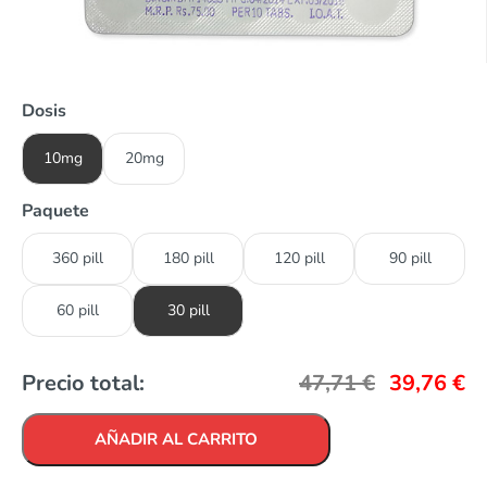
Dosis
10mg
20mg
Paquete
360 pill
180 pill
120 pill
90 pill
60 pill
30 pill
Precio total:
47,71
€
39,76
€
AÑADIR AL CARRITO