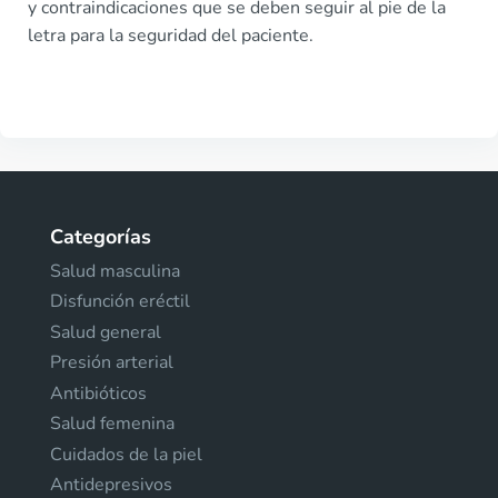
y contraindicaciones que se deben seguir al pie de la
letra para la seguridad del paciente.
Categorías
Salud masculina
Disfunción eréctil
Salud general
Presión arterial
Antibióticos
Salud femenina
Cuidados de la piel
Antidepresivos