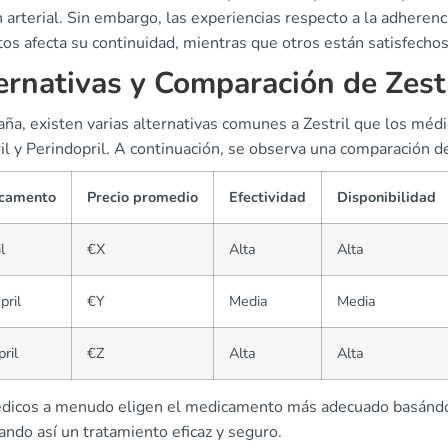
 arterial. Sin embargo, las experiencias respecto a la adherenc
 tos afecta su continuidad, mientras que otros están satisfech
ernativas y Comparación de Zestr
ña, existen varias alternativas comunes a Zestril que los médi
il y Perindopril. A continuación, se observa una comparación 
camento
Precio promedio
Efectividad
Disponibilidad
l
€X
Alta
Alta
pril
€Y
Media
Media
ril
€Z
Alta
Alta
dicos a menudo eligen el medicamento más adecuado basándose 
ndo así un tratamiento eficaz y seguro.