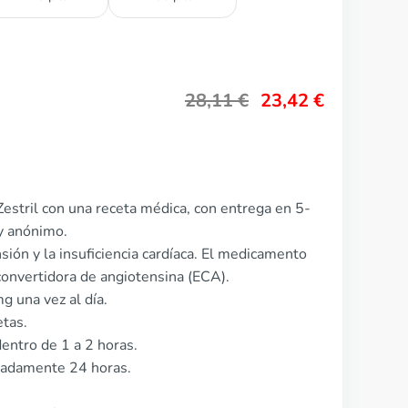
28,11
€
23,42
€
estril con una receta médica, con entrega en 5-
y anónimo.
ensión y la insuficiencia cardíaca. El medicamento
convertidora de angiotensina (ECA).
g una vez al día.
etas.
entro de 1 a 2 horas.
imadamente 24 horas.