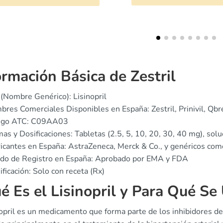
ormación Básica de Zestril
(Nombre Genérico): Lisinopril
res Comerciales Disponibles en España: Zestril, Prinivil, Qbr
igo ATC: C09AA03
as y Dosificaciones: Tabletas (2.5, 5, 10, 20, 30, 40 mg), solu
icantes en España: AstraZeneca, Merck & Co., y genéricos co
ado de Registro en España: Aprobado por EMA y FDA
ificación: Solo con receta (Rx)
é Es el Lisinopril y Para Qué Se 
nopril es un medicamento que forma parte de los inhibidores d