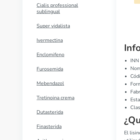
Cialis professional
sublingual
Super vidalista
Ivermectina
Inf
Enclomifeno
INN 
Nomb
Furosemida
Cód
Mebendazol
Form
Fabr
Tretinoina crema
Est
Clas
Dutasterida
¿Qu
Finasterida
El lisi