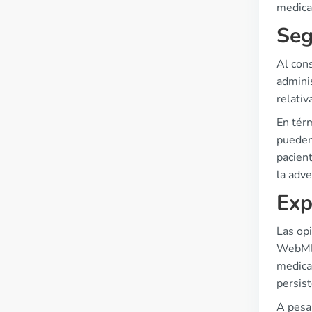
medicam
Seg
Al con
admini
relativ
En térm
pueden 
pacien
la adve
Exp
Las opi
WebMD.
medica
persist
A pesar