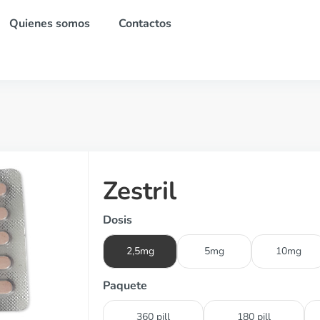
Quienes somos
Contactos
Zestril
Dosis
2,5mg
5mg
10mg
Paquete
360 pill
180 pill