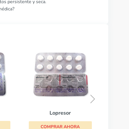
tos persistente y seca.
 médica?
Adalat
COMPRAR AHORA
A