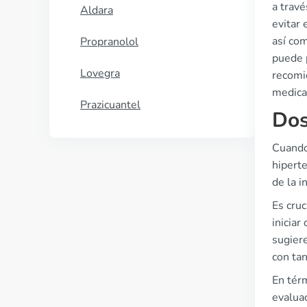
a travé
Aldara
evitar 
así com
Propranolol
puede p
Lovegra
recomie
medica
Prazicuantel
Dos
Cuando 
hipert
de la i
Es cruc
iniciar
sugiere
con tan
En térm
evalua