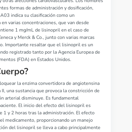
l y otras afecciones cardiovasculares. Los nombres
entes formas de administración y dosificación,
03 indica su clasificación como un
a en varias concentraciones, que van desde
ntiene 1 mg/mL de lisinopril en el caso de
eneca y Merck & Co., junto con varias marcas
Importante resaltar que el lisinopril es un
ando registrado tanto por la Agencia Europea de
mentos (FDA) en Estados Unidos.
Cuerpo?
bloquear la enzima convertidora de angiotensina
 II, una sustancia que provoca la constricción de
ón arterial disminuye. Es fundamental
ente. El inicio del efecto del lisinopril es
1 y 2 horas tras la administración. El efecto
a del medicamento, proporcionando un manejo
ción del lisinopril se lleva a cabo principalmente