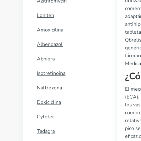
utiliza
Azithromycin
comerci
Loniten
adaptá
antihip
Amoxicilina
tableta
Qbreli
Albendazol
genéri
fármac
Abhigra
Medica
Isotretinoina
¿Có
Naltrexona
El meca
(ECA). 
Doxiciclina
los vas
compren
Cytotec
relativ
pico s
Tadagra
eficaz 