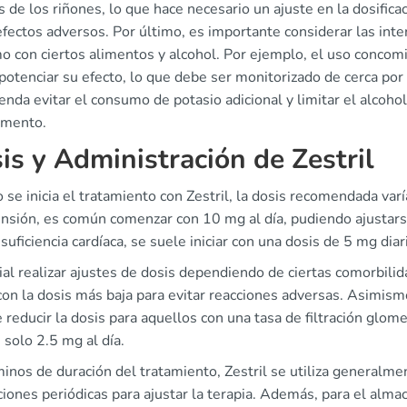
s de los riñones, lo que hace necesario un ajuste en la dosifica
efectos adversos. Por último, es importante considerar las int
o con ciertos alimentos y alcohol. Por ejemplo, el uso concomi
otenciar su efecto, lo que debe ser monitorizado de cerca por
nda evitar el consumo de potasio adicional y limitar el alcohol,
mento.
is y Administración de Zestril
se inicia el tratamiento con Zestril, la dosis recomendada varí
ensión, es común comenzar con 10 mg al día, pudiendo ajustars
nsuficiencia cardíaca, se suele iniciar con una dosis de 5 mg di
ial realizar ajustes de dosis dependiendo de ciertas comorbili
 con la dosis más baja para evitar reacciones adversas. Asimismo
 reducir la dosis para aquellos con una tasa de filtración glo
 solo 2.5 mg al día.
inos de duración del tratamiento, Zestril se utiliza generalm
ciones periódicas para ajustar la terapia. Además, para el al