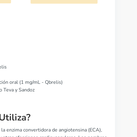
elis
ción oral (1 mg/mL - Qbrelis)
mo Teva y Sandoz
Utiliza?
e la enzima convertidora de angiotensina (ECA),