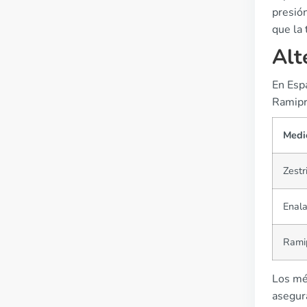
presión
que la
Alt
En Espa
Ramipr
Medi
Zestri
Enala
Ramip
Los mé
asegura