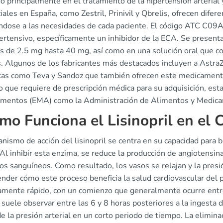
do principalmente en el tratamiento de la hipertensión arteria
ales en España, como Zestril, Prinivil y Qbrelis, ofrecen difer
ndose a las necesidades de cada paciente. El código ATC C09AA
ertensivo, específicamente un inhibidor de la ECA. Se present
s de 2.5 mg hasta 40 mg, así como en una solución oral que co
s. Algunos de los fabricantes más destacados incluyen a AstraZ
cas como Teva y Sandoz que también ofrecen este medicamento. 
o que requiere de prescripción médica para su adquisición, est
mentos (EMA) como la Administración de Alimentos y Medica
mo Funciona el Lisinopril en el 
nismo de acción del lisinopril se centra en su capacidad para 
Al inhibir esta enzima, se reduce la producción de angiotensina
os sanguíneos. Como resultado, los vasos se relajan y la presi
der cómo este proceso beneficia la salud cardiovascular del paci
amente rápido, con un comienzo que generalmente ocurre entre 
e suele observar entre las 6 y 8 horas posteriores a la ingest
de la presión arterial en un corto periodo de tiempo. La elimina