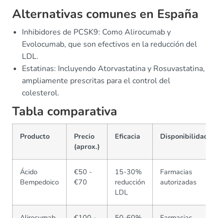
Alternativas comunes en España
Inhibidores de PCSK9: Como Alirocumab y
Evolocumab, que son efectivos en la reducción del
LDL.
Estatinas: Incluyendo Atorvastatina y Rosuvastatina,
ampliamente prescritas para el control del
colesterol.
Tabla comparativa
Producto
Precio
Eficacia
Disponibilidad
(aprox.)
Ácido
€50 -
15-30%
Farmacias
Bempedoico
€70
reducción
autorizadas
LDL
Alirocumab
€100 -
50-60%
Farmacias