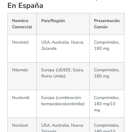
En España
Nombre
País/Región
Presentación
F
Comercial
Común
L
Nexletol
USA, Australia, Nueva
Comprimidos,
E
Zelanda
180 mg
T
C
Nilemdo
Europa (UE/EEE, Suiza,
Comprimidos,
D
Reino Unido)
180 mg
S
E
Nustendi
Europa (combinación:
Comprimidos,
D
bempedoico/ezetimibe)
180 mg/10
S
mg
E
Nexlizet
USA, Australia, Nueva
Comprimidos,
E
Zelanda
180 mg/10
T