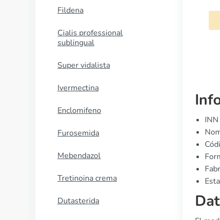
Fildena
COMPRAR AHORA
Cialis professional
sublingual
Super vidalista
Ivermectina
Inf
Enclomifeno
INN 
Nomb
Furosemida
Cód
Mebendazol
Form
Fabr
Tretinoina crema
Esta
Dat
Dutasterida