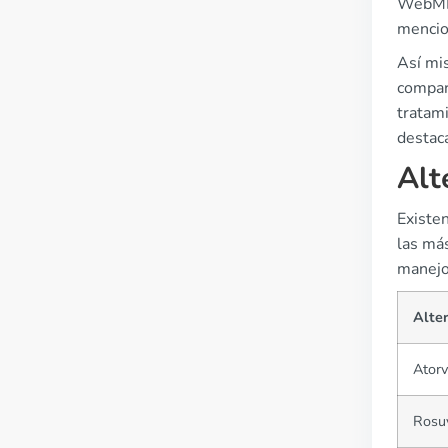
WebMD,
mencio
Así mi
compart
tratami
destac
Alt
Existe
las más
manejo 
Alte
Atorv
Rosuv