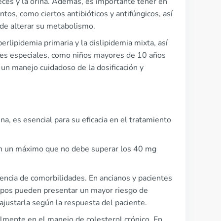
eces y la orina. Además, es importante tener en
tos, como ciertos antibióticos y antifúngicos, así
de alterar su metabolismo.
erlipidemia primaria y la dislipidemia mixta, así
ones especiales, como niños mayores de 10 años
 un manejo cuidadoso de la dosificación y
ina, es esencial para su eficacia en el tratamiento
, con un máximo que no debe superar los 40 mg
encia de comorbilidades. En ancianos y pacientes
rupos pueden presentar un mayor riesgo de
justarla según la respuesta del paciente.
almente en el manejo de colesterol crónico. En