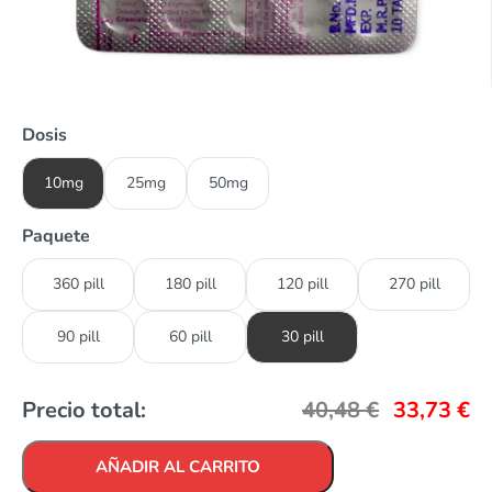
Dosis
10mg
25mg
50mg
Paquete
360 pill
180 pill
120 pill
270 pill
90 pill
60 pill
30 pill
Precio total:
40,48
€
33,73
€
AÑADIR AL CARRITO