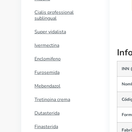
COMPRAR AHORA
Cialis professional
sublingual
Super vidalista
Ivermectina
Inf
Enclomifeno
INN 
Furosemida
Nomb
Mebendazol
Tretinoina crema
Códi
Dutasterida
Form
Finasterida
Fabr