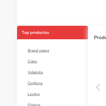
Top productos
Produ
Brand viagra
Cialis
Vidalista
Cenforce
Levitra
Brand viagra
Fildena