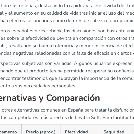
ido sus reseñas, destacando la rapidez y la efectividad del t
al y el aumento en su calidad de vida tras iniciar el uso del 
nan efectos secundarios como dolores de cabeza o enrojecimien
 foros españoles de Facebook, las discusiones son bastante ani
es sobre la efectividad de Levitra en comparación con otros t
afil, resaltando su buena tolerancia y menor incidencia de efe
ncias negativas relacionadas con la falta de eficacia en ciertos 
spectivas subjetivas son variadas. Algunos usuarios expresan s
ando que el producto les ha permitido recuperar su confianza y
encontrar testimonios que subrayan la importancia de la comun
iento a sus necesidades personales.
ernativas y Comparación
 otras alternativas comunes en España para tratar la disfunción e
) los competidores más directos de Levitra Soft. Para facilitar 
camento
Precio (aprox.)
Efectividad
Seguridad