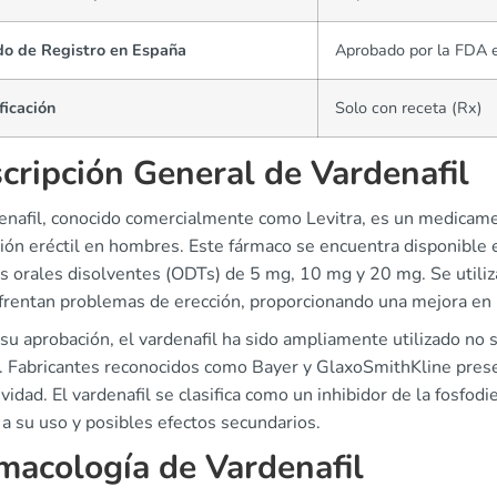
do de Registro en España
Aprobado por la FDA 
ficación
Solo con receta (Rx)
cripción General de Vardenafil
enafil, conocido comercialmente como Levitra, es un medicamen
ión eréctil en hombres. Este fármaco se encuentra disponible 
as orales disolventes (ODTs) de 5 mg, 10 mg y 20 mg. Se utili
frentan problemas de erección, proporcionando una mejora en l
u aprobación, el vardenafil ha sido ampliamente utilizado no 
. Fabricantes reconocidos como Bayer y GlaxoSmithKline pres
ividad. El vardenafil se clasifica como un inhibidor de la fosfod
a su uso y posibles efectos secundarios.
macología de Vardenafil