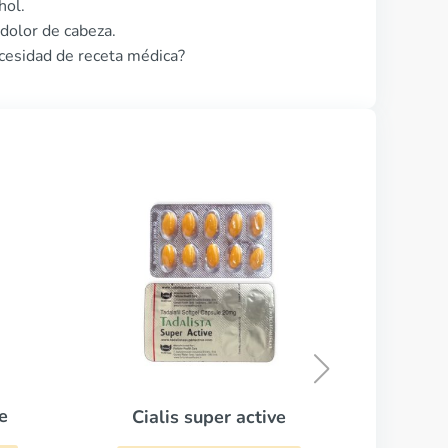
hol.
dolor de cabeza.
ecesidad de receta médica?
Cialis
Viag
COMPRAR AHORA
ive