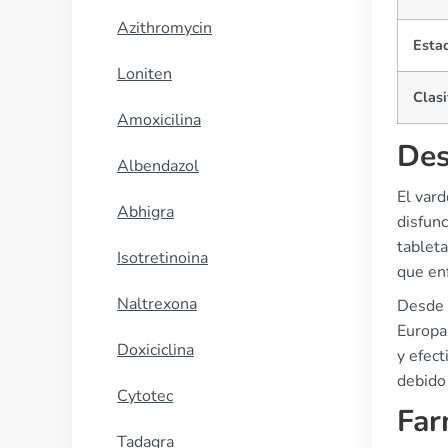
Azithromycin
Esta
Loniten
Clasi
Amoxicilina
Des
Albendazol
El vard
Abhigra
disfunc
tablet
Isotretinoina
que en
Naltrexona
Desde s
Europa
Doxiciclina
y efect
debido 
Cytotec
Far
Tadagra