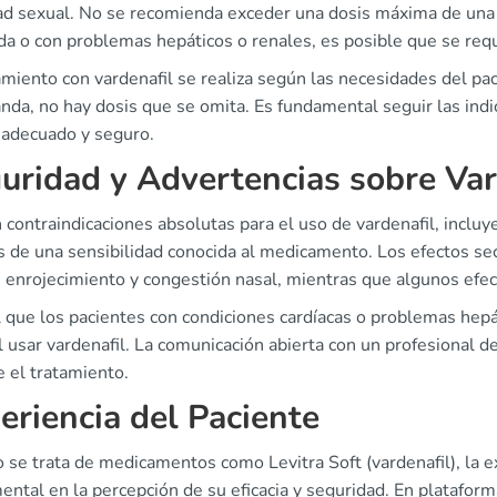
dad sexual. No se recomienda exceder una dosis máxima de una v
a o con problemas hepáticos o renales, es posible que se requ
tamiento con vardenafil se realiza según las necesidades del 
da, no hay dosis que se omita. Es fundamental seguir las indic
 adecuado y seguro.
uridad y Advertencias sobre Var
 contraindicaciones absolutas para el uso de vardenafil, incluy
 de una sensibilidad conocida al medicamento. Los efectos s
, enrojecimiento y congestión nasal, mientras que algunos efec
al que los pacientes con condiciones cardíacas o problemas he
l usar vardenafil. La comunicación abierta con un profesional d
 el tratamiento.
eriencia del Paciente
se trata de medicamentos como Levitra Soft (vardenafil), la e
ental en la percepción de su eficacia y seguridad. En platafor