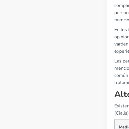
compart
person
mencio
En los
opinion
varden
experie
Las per
mencion
común 
tratam
Alt
Existen
(Cialis
Medi