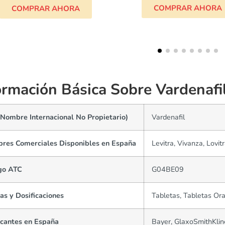
COMPRAR AHORA
COMPRAR AHOR
ormación Básica Sobre Vardenafil
(Nombre Internacional No Propietario)
Vardenafil
res Comerciales Disponibles en España
Levitra, Vivanza, Lovit
go ATC
G04BE09
as y Dosificaciones
Tabletas, Tabletas Or
icantes en España
Bayer, GlaxoSmithKline