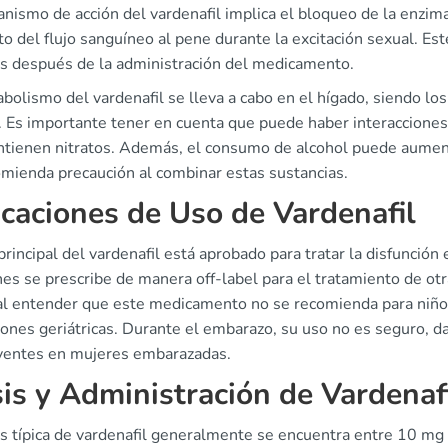
nismo de acción del vardenafil implica el bloqueo de la enzima
o del flujo sanguíneo al pene durante la excitación sexual. E
s después de la administración del medicamento.
bolismo del vardenafil se lleva a cabo en el hígado, siendo lo
. Es importante tener en cuenta que puede haber interaccione
ntienen nitratos. Además, el consumo de alcohol puede aumenta
omienda precaución al combinar estas sustancias.
icaciones de Uso de Vardenafil
principal del vardenafil está aprobado para tratar la disfunció
es se prescribe de manera off-label para el tratamiento de ot
al entender que este medicamento no se recomienda para niños
iones geriátricas. Durante el embarazo, su uso no es seguro, d
yentes en mujeres embarazadas.
is y Administración de Vardenaf
is típica de vardenafil generalmente se encuentra entre 10 mg