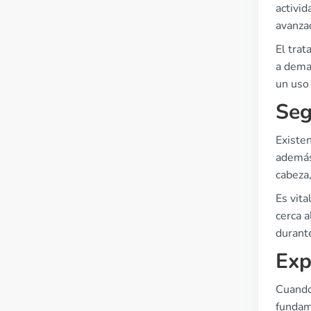
activi
avanzad
El tra
a deman
un uso
Seg
Existen
además
cabeza
Es vit
cerca a
durante
Exp
Cuando 
fundam