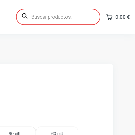
Búsqueda
de
0,00
€
productos
90 pill
60 pill