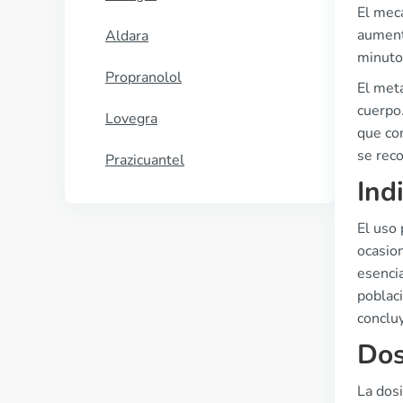
El meca
aument
Aldara
minuto
Propranolol
El meta
cuerpo
Lovegra
que co
se rec
Prazicuantel
Ind
El uso 
ocasion
esenci
poblac
conclu
Dos
La dos