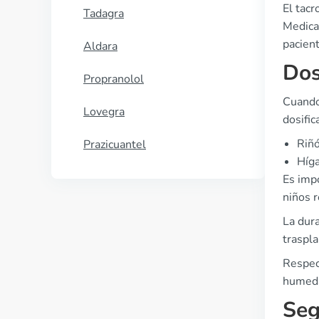
El tac
Tadagra
Medica
pacient
Aldara
Dos
Propranolol
Cuando 
Lovegra
dosific
Riñó
Prazicuantel
Híga
Es impo
niños 
La dura
traspl
Respec
humeda
Seg