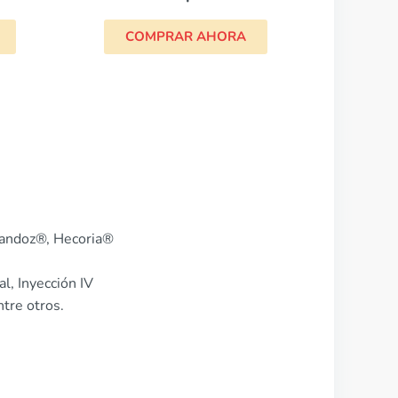
A
Sandoz®, Hecoria®
l, Inyección IV
tre otros.