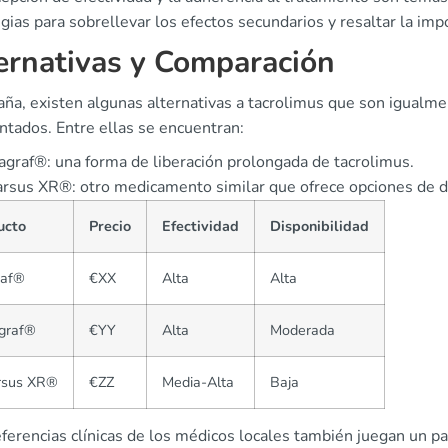
gias para sobrellevar los efectos secundarios y resaltar la im
ernativas y Comparación
aña, existen algunas alternativas a tacrolimus que son igualme
ntados. Entre ellas se encuentran:
graf®: una forma de liberación prolongada de tacrolimus.
rsus XR®: otro medicamento similar que ofrece opciones de do
ucto
Precio
Efectividad
Disponibilidad
raf®
€XX
Alta
Alta
graf®
€YY
Alta
Moderada
rsus XR®
€ZZ
Media-Alta
Baja
eferencias clínicas de los médicos locales también juegan un 