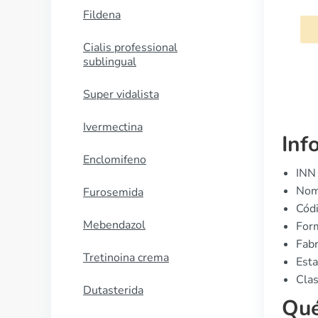
Fildena
COMPRAR AHORA
Cialis professional
sublingual
Super vidalista
Ivermectina
Inf
Enclomifeno
INN 
Nom
Furosemida
Cód
Mebendazol
Form
Fabr
Tretinoina crema
Esta
Clas
Dutasterida
Qué