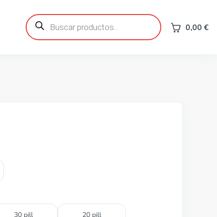
Búsqueda
de
0,00
€
productos
30 pill
20 pill