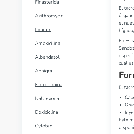
Finasterida
El tac
órganos
Azithromycin
el nuev
Loniten
hígado
En Esp
Amoxicilina
Sandoz
específ
Albendazol
cual es
Abhigra
For
Isotretinoina
El tacr
Cáps
Naltrexona
Gran
Doxiciclina
Inye
Este m
Cytotec
disponi