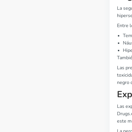
La segu
hiperse
Entre 
Tem
Náu
Hip
Tambié
Las pr
toxici
negro q
Exp
Las exp
Drugs.
este m
La per