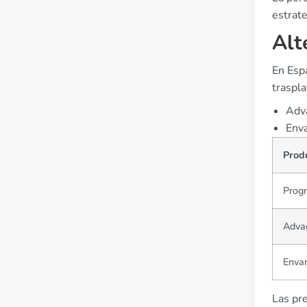
estrate
Alt
En Esp
traspla
Adva
Enva
Prod
Prog
Adva
Enva
Las pr