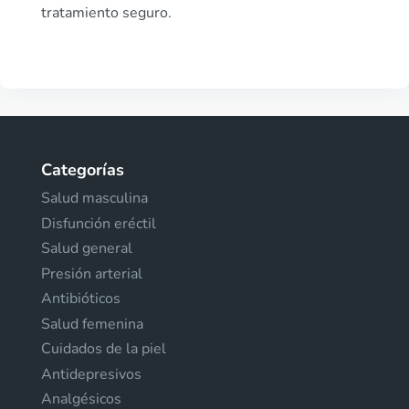
tratamiento seguro.
Categorías
Salud masculina
Disfunción eréctil
Salud general
Presión arterial
Antibióticos
Salud femenina
Cuidados de la piel
Antidepresivos
Analgésicos