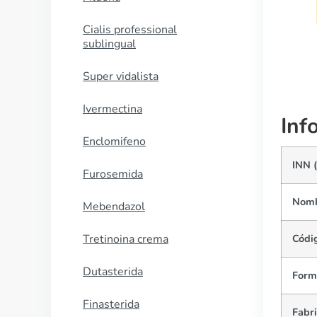
COMPRAR AHORA
Cialis professional
sublingual
Super vidalista
Ivermectina
Inf
Enclomifeno
INN 
Furosemida
Nomb
Mebendazol
Tretinoina crema
Códi
Dutasterida
Forma
Finasterida
Fabr