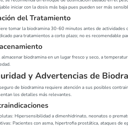
os, se recomienda un enfoque de dosificación basado en el pes
able iniciar con la dosis más baja pues pueden ser más sensibl
ción del Tratamiento
iere tomar la biodramina 30-60 minutos antes de actividades 
dicado para tratamientos a corto plazo; no es recomendable pa
acenamiento
l almacenar biodramina en un lugar fresco y seco, a temperatura
edad.
uridad y Advertencias de Biodr
seguro de biodramina requiere atención a sus posibles contrai
sentan los detalles más relevantes.
raindicaciones
lutas: Hipersensibilidad a dimenhidrinato, neonatos o premat
tivas: Pacientes con asma, hipertrofia prostática, ataques de 