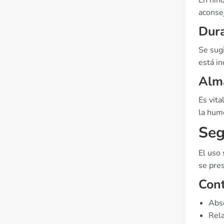
En niñ
aconsej
Dura
Se sug
está in
Alm
Es vita
la hum
Seg
El uso 
se pre
Cont
Abso
Rela