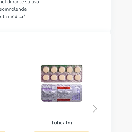
ol durante su uso.
 somnolencia.
ceta médica?
Azulfidina
COMPRAR AHORA