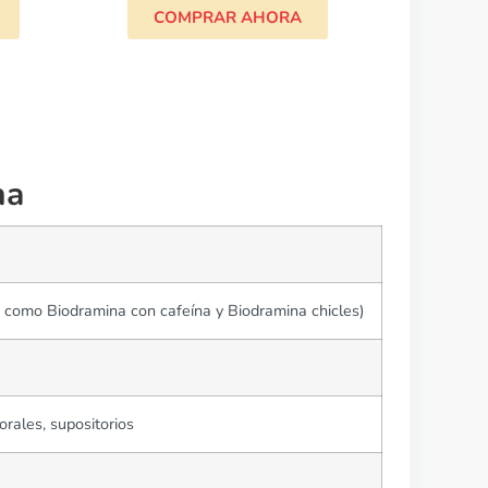
RA
na
s como Biodramina con cafeína y Biodramina chicles)
orales, supositorios