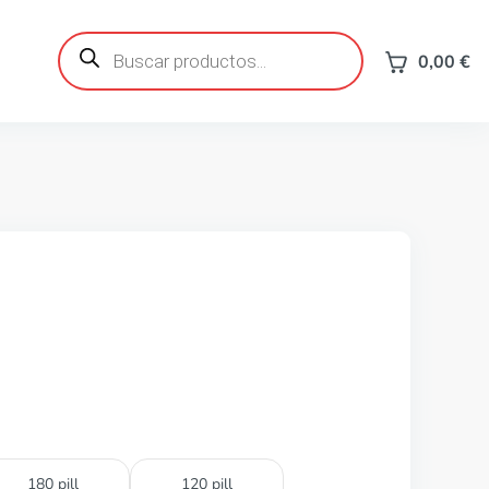
Búsqueda
de
0,00
€
productos
180 pill
120 pill