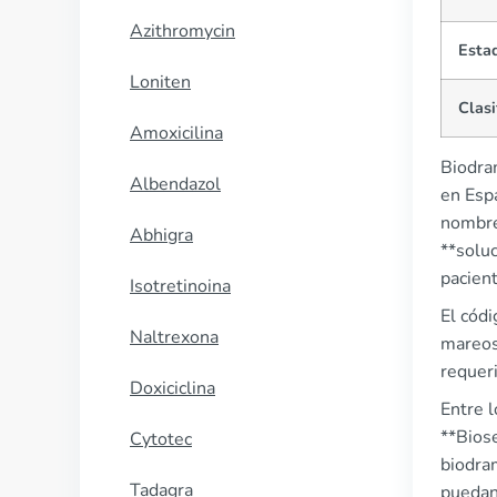
Azithromycin
Esta
Loniten
Clasi
Amoxicilina
Biodra
Albendazol
en Espa
nombre
Abhigra
**soluc
pacient
Isotretinoina
El cód
Naltrexona
mareos
requer
Doxiciclina
Entre 
**Bios
Cytotec
biodram
Tadagra
puedan