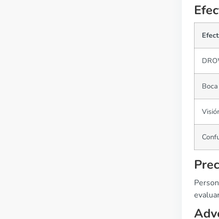
Efec
Efec
DRO
Boca
Visió
Conf
Prec
Person
evaluar
Adve