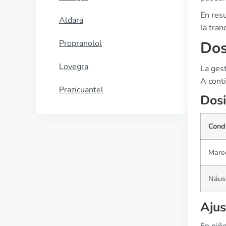
En resu
Aldara
la tra
Propranolol
Dos
Lovegra
La gest
A conti
Prazicuantel
Dosi
Cond
Mare
Náus
Ajus