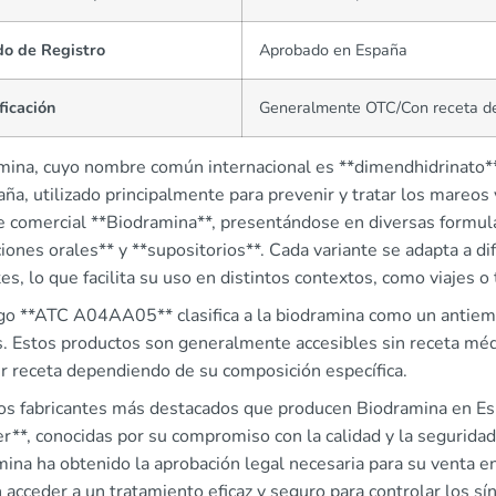
do de Registro
Aprobado en España
ficación
Generalmente OTC/Con receta de
mina, cuyo nombre común internacional es **dimendhidrinato
ña, utilizado principalmente para prevenir y tratar los mareos
 comercial **Biodramina**, presentándose en diversas formulac
iones orales** y **supositorios**. Cada variante se adapta a d
es, lo que facilita su uso en distintos contextos, como viajes 
igo **ATC A04AA05** clasifica a la biodramina como un antiemé
. Estos productos son generalmente accesibles sin receta méd
ir receta dependiendo de su composición específica.
los fabricantes más destacados que producen Biodramina en E
er**, conocidas por su compromiso con la calidad y la segurida
ina ha obtenido la aprobación legal necesaria para su venta en
 acceder a un tratamiento eficaz y seguro para controlar los s