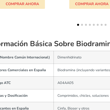
COMPRAR AHORA
COMPRAR AHO
ormación Básica Sobre Biodrami
(Nombre Común Internacional)
Dimenhidrinato
res Comerciales en España
Biodramina (incluyendo variante
go ATC
A04AA05
s y Dosificación
Comprimidos, chicles, soluciones 
icantes en España
Cinfa, Bioser y otros